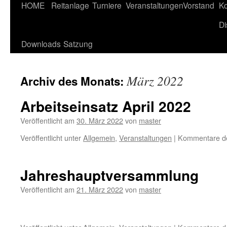
HOME
Reitanlage
Turniere
Veranstaltungen
Vorstand
Ko
Di
Downloads
Satzung
März 2022
Archiv des Monats:
Arbeitseinsatz April 2022
Veröffentlicht am
30. März 2022
von
master
Veröffentlicht unter
Allgemein
,
Veranstaltungen
|
Kommentare dea
Jahreshauptversammlung
Veröffentlicht am
21. März 2022
von
master