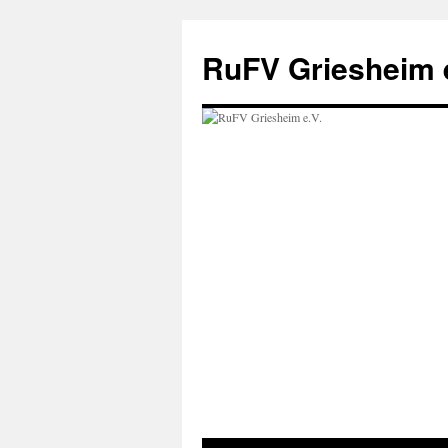
Zum
Inhalt
RuFV Griesheim e
springen