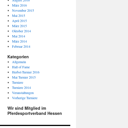
August 2016
März 2016
November 2015
Mai 2015
April 2015
März 2015
Oktober 2014
Mai 2014
März 2014
Februar 2014
Kategorien
Allgemein
Hall of Fame
Herbst-Turnier 2016
Mai Turnier 2015
Turniere
Turniere 2014
Veranstaltungen
Vorherige Turniere
Wir sind Mitglied im
Pferdesportverband Hessen