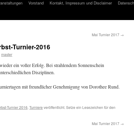
ranstaltungen
Vorstand
Kontakt, Impressum und Disclaimer
Datensch
Mai Turnier 2017
→
bst-Turnier-2016
n
master
wieder ein voller Erfolg. Bei strahlendem Sonnenschein
unterschiedlichen Disziplinen.
Turniertagen mit freundlicher Genehmigung von Dorothee Rund.
rbst-Turnier 2016
,
Turniere
veröffentlicht. Setze ein Lesezeichen für den
Mai Turnier 2017
→