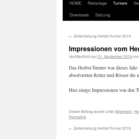
HOME
Reitanlage
Turniere
Ve
Downloads
Satzung
←
Zeiteinteilung Herbst-Turnier 2016
Impressionen vom Her
Veröffentlicht am
21. September 2016
vo
Das Herbst-Turnier war dieses Jahr 
absolvierten Reiter und Rösser die 
Hier einige Impressionen von den 
Dieser Beitrag wurde unter
Allgemein
,
He
Permalink
.
←
Zeiteinteilung Herbst-Turnier 2016