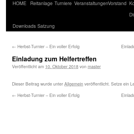
HOME
Reitanlage
Turniere
Veranstaltungen
Vorstand
Ko
Di
Downloads
Satzung
←
Herbst-Turnier – Ein voller Erfolg
Einla
Einladung zum Helfertreffen
Veröffentlicht am
10. Oktober 2018
von
master
Dieser Beitrag wurde unter
Allgemein
veröffentlicht. Setze ein 
←
Herbst-Turnier – Ein voller Erfolg
Einla